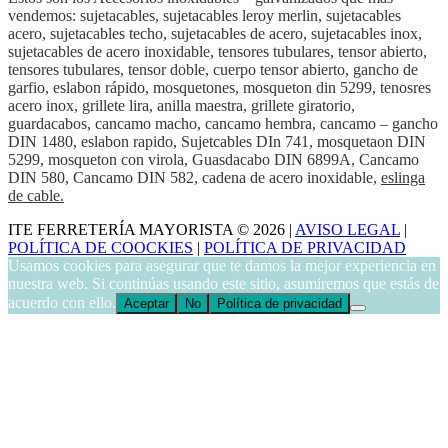
vendemos: sujetacables, sujetacables leroy merlin, sujetacables
acero, sujetacables techo, sujetacables de acero, sujetacables inox,
sujetacables de acero inoxidable, tensores tubulares, tensor abierto,
tensores tubulares, tensor doble, cuerpo tensor abierto, gancho de
garfio, eslabon rápido, mosquetones, mosqueton din 5299, tenosres
acero inox, grillete lira, anilla maestra, grillete giratorio,
guardacabos, cancamo macho, cancamo hembra, cancamo – gancho
DIN 1480, eslabon rapido, Sujetcables DIn 741, mosquetaon DIN
5299, mosqueton con virola, Guasdacabo DIN 6899A, Cancamo
DIN 580, Cancamo DIN 582, cadena de acero inoxidable,
eslinga
de cable.
ITE FERRETERÍA MAYORISTA © 2026 |
AVISO LEGAL
|
POLÍTICA DE COOCKIES
|
POLÍTICA DE PRIVACIDAD
Usamos cookies para asegurar que te damos la mejor experiencia en
nuestra web. Si continúas usando este sitio, asumiremos que estás de
acuerdo con ello.
Aceptar
No
Política de privacidad