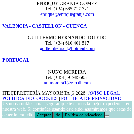
ENRIQUE GRANJA GÓMEZ
Tel. (+34) 665 717 721
enrique@enriquegranja.com
VALENCIA - CASTELLÓN - CUENCA
GUILLERMO HERNANDO TOLEDO
Tel. (+34) 610 401 517
guillemhernan@hotmail.com
PORTUGAL
NUNO MOREIRA
Tel: (+351) 919855031
nn.moreira1@gmail.com
ITE FERRETERÍA MAYORISTA © 2026 |
AVISO LEGAL
|
POLÍTICA DE COOCKIES
|
POLÍTICA DE PRIVACIDAD
Usamos cookies para asegurar que te damos la mejor experiencia en
nuestra web. Si continúas usando este sitio, asumiremos que estás de
acuerdo con ello.
Aceptar
No
Política de privacidad