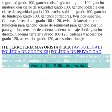
seguridad grado 100, gancho brisafe giratorio grado 100, gancho
giratorio con cierre de seguridad grado 100, gancho soldable con
cierre de seguridad grado 100, estribo soldable grado 100, gancho
de fundición grado 100, ganchos cortadores, twislock superior,
Cadenas ferreterias – grado 100 / 120, twislock lateral, cierre de
fundición para gancho, cierre de seguridad para gancho, pestillo
para gancho, tensores de cadena, cadenas trincaje doble gancho
directo, Cadenas ferreteria grado 100-120, cadenas y accesorios
grado 120, accesorios grado 120, accesorios trincaje
ITE FERRETERÍA MAYORISTA © 2026 |
AVISO LEGAL
|
POLÍTICA DE COOCKIES
|
POLÍTICA DE PRIVACIDAD
Usamos cookies para asegurar que te damos la mejor experiencia en
nuestra web. Si continúas usando este sitio, asumiremos que estás de
acuerdo con ello.
Aceptar
No
Política de privacidad