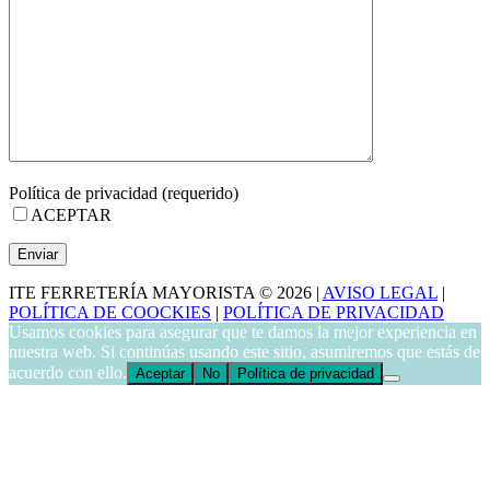
Política de privacidad (requerido)
ACEPTAR
ITE FERRETERÍA MAYORISTA © 2026 |
AVISO LEGAL
|
POLÍTICA DE COOCKIES
|
POLÍTICA DE PRIVACIDAD
Usamos cookies para asegurar que te damos la mejor experiencia en
nuestra web. Si continúas usando este sitio, asumiremos que estás de
acuerdo con ello.
Aceptar
No
Política de privacidad